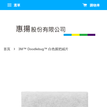
選單
購物車
›
首頁
3M™ Doodlebug™ 白色握把絨片