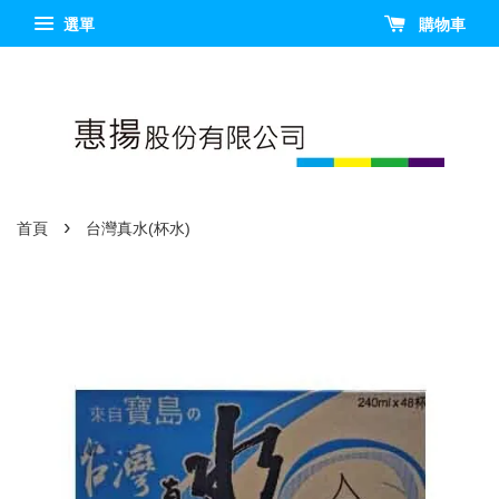
選單
購物車
›
首頁
台灣真水(杯水)